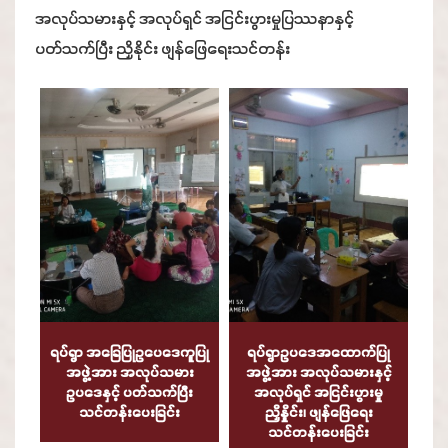
အလုပ်သမားနှင့် အလုပ်ရှင် အငြင်းပွားမှုပြဿနာနှင့်
ပတ်သက်ပြီး ညှိနိုင်း ဖျန်ဖြေရေးသင်တန်း
ရပ်ရွာ အခြေပြုဥပေဒေကူပြု
ရပ်ရွာဥပဒေအထောက်ပြု
အဖွဲ့အား အလုပ်သမား
အဖွဲ့အား အလုပ်သမားနှင့်
ဥပဒေနှင့် ပတ်သက်ပြီး
အလုပ်ရှင် အငြင်းပွားမှု
သင်တန်းပေးခြင်း
ညှိနှိုင်း၊ ဖျန်ဖြေရေး
သင်တန်းပေးခြင်း