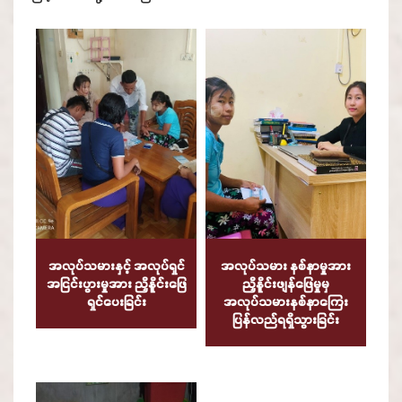
အလုပ်သမားနှင့် အလုပ်ရှင်
အလုပ်သမား နစ်နာမှုအား
အငြင်းပွားမှုအား ညှိနိူင်းဖြေ
ညှိနိူင်းဖျန်ဖြေမှုမှ
ရှင်ပေးခြင်း
အလုပ်သမားနစ်နာကြေး
ပြန်လည်ရရှိသွားခြင်း