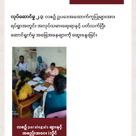
လုပ်ဆောင်မှု ၂.၃
: လစဥ် ဥပဒေအထောက်ကူပြုများအား
ရပ်ရွာအတွင်း အလုပ်သမားရေးရာနှင့် ပတ်သက်ပြီး
ဆောင်ရွက်မှု အခြေအနေများကို ဆွေးနွေးခြင်း
လစဥ် paralegals များနှင့်
အစည်းအဝေး (လှိုင်