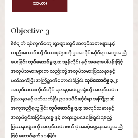
သာယာ)
Objective 3
စီမံချက် ရပ်ကွက်ကျေးရွာများတွင် အလုပ်သမားများနှင့်
လည်းကောင်းတို့ မိသားစုများကို ဥပဒေပိုင်းဆိုင်ရာ အကူအညီ
ပေးခြင်း
လုပ်ဆောင်မှု ၃.၁
: အွန်လိုင်း နှင့် အရေးပေါ်ဖုန်းဖြင့်
အလုပ်သမားများက လည်းတို့ အလုပ်သမားပြဿနာနှင့်
ပတ်သက်ပြီး အကြံဥာဏ်တောင်းခံခြင်း
လုပ်ဆောင်မှု ၃.၂
:
အလုပ်သမားကိုယ်တိုင် ရတနာ့မေတ္တာရုံးသို့ အလုပ်သမား
ပြဿနာနှင့် ပတ်သက်ပြီး ဥပဒေပိုင်းဆိုင်ရာ အကြံဥာဏ်
အကူအညီရယူခြင်း
လုပ်ဆောင်မှု ၃.၃
: အလုပ်သမားနှင့်
အလုပ်ရှင်အငြင်းပွားမှု နှင့် တရားဥပဒေဖြေရှင်းရမည့်
ပြဿနာများကို အလုပ်သမားဖက် မှ အခမဲ့ရှေ့နေအကူအညီ
ဖြင့် ဆောင်ရွက်ပေးခြင်း