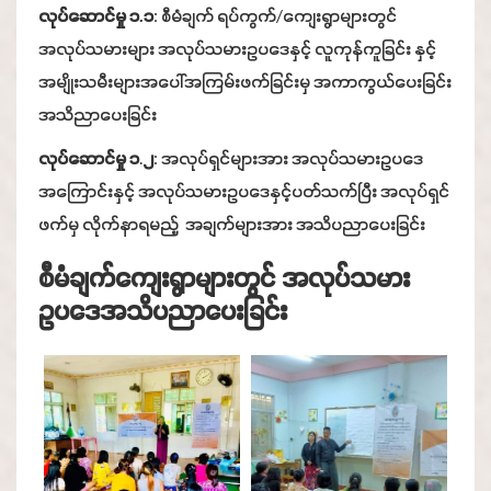
လုပ်ဆောင်မှု ၁.၁
: စီမံချက် ရပ်ကွက်/ကျေးရွာများတွင်
အလုပ်သမားများ အလုပ်သမားဥပဒေနှင့် လူကုန်ကူခြင်း နှင့်
အမျိုးသမီးများအပေါ်အကြမ်းဖက်ခြင်းမှ အကာကွယ်ပေးခြင်း
အသိညာပေးခြင်း
လုပ်ဆောင်မှု ၁
.
၂
: အလုပ်ရှင်များအား အလုပ်သမားဥပဒေ
အကြောင်းနှင့် အလုပ်သမားဥပဒေနှင့်ပတ်သက်ပြီး အလုပ်ရှင်
ဖက်မှ လိုက်နာရမည့် အချက်များအား အသိပညာပေးခြင်း
စီမံချက်ကျေးရွာများတွင်
အလုပ်သမား
ဥပဒေအသိပညာပေးခြင်း