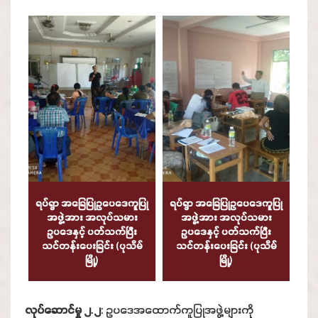
ရပ်ရွာ အခြေပြုဥပေဒေကူပြု
ရပ်ရွာ အခြေပြုဥပေဒေကူပြု
အဖွဲ့အား အလုပ်သမား
အဖွဲ့အား အလုပ်သမား
ဥပဒေနှင့် ပတ်သက်ပြီး
ဥပဒေနှင့် ပတ်သက်ပြီး
သင်တန်းပေးခြင်း (ပုသိမ်
သင်တန်းပေးခြင်း (ပုသိမ်
မြို့)
မြို့)
လုပ်ဆောင်မှု ၂.၂
: ဥပဒေအထောက်ကူပြုအဖွဲ့များကို