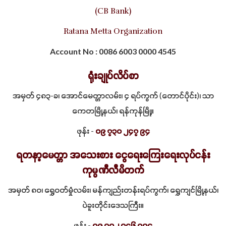
(CB Bank)
Ratana Metta Organization
Account No : 0086 6003 0000 4545
ရုံးချုပ်လိပ်စာ
အမှတ် ၄၈၃-ခ၊ အောင်မေတ္တာလမ်း၊ ၄ ရပ်ကွက် (တောင်ပိုင်း)၊ သာ
ကေတမြို့နယ်၊ ရန်ကုန်မြို့။
ဖုန်း -
၀၉ ၇၃၀ ၂၄၇ ၉၄
ရတနာ့မေတ္တာ အသေးစား ငွေရေးကြေးရေးလုပ်ငန်း
ကုမ္ပဏီလီမိတက်
အမှတ် ၈၀၊ ရွှေဝတ်မှုံလမ်း၊ မန်ကျည်းတန်းရပ်ကွက်၊ ရွှေကျင်မြို့နယ်၊
ပဲခူးတိုင်းဒေသကြီး။
ဖုန်း -
၀၉ ၇၇၂ ၇၄၆ ၀၇၄