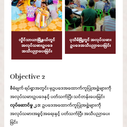
လှိုင်သာယာမြို့နယ်တွင်
ပုသိမ်မြို့တွင် အလုပ်သမား
အလုပ်သမားဥပဒေ
ဥပဒေအသိပညာပေးခြင်း
အသိပညာပေးခြင်း
Objective 2
စီမံချက် ရပ်ရွာအတွင်း မှဥပဒေအထောက်ကူပြုအဖွဲ့များကို
အလုပ်သမားဥပဒေနှင့် ပတ်သက်ပြီး သင်တန်းပေးခြင်း
လုပ်ဆောင်မှု ၂.၁
: ဥပဒေအထောက်ကူပြုအဖွဲ့များကို
အလုပ်သမားအခွင့်အရေးနှင့် ပတ်သက်ပြီး အသိပညာပေး
ခြင်း