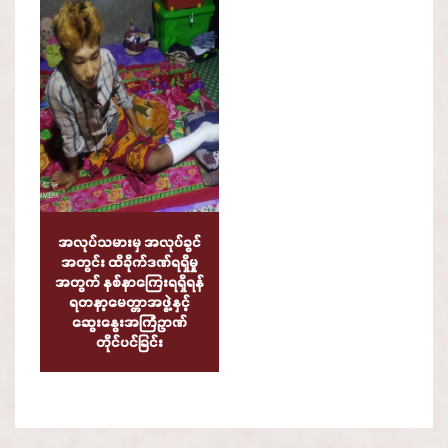
အလုပ်သမားမှ အလုပ်ခွင်
အတွင်း ထိခိုက်ဒဏ်ရရှိမှု
အတွက် နစ်နာကြေးရရှိရန်
ရတနာ့မေတ္တာအဖွဲ့နှင့်
ဆွေးနွေးအကြံဥာဏ်
တိုင်ပင်ခြင်း